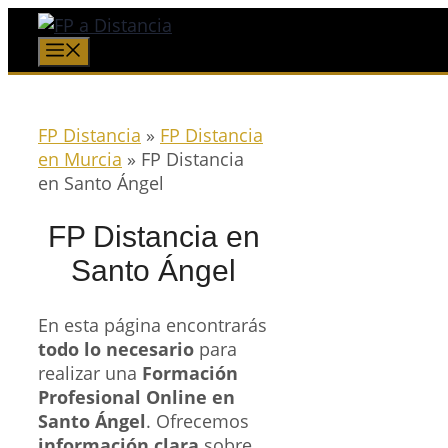
Saltar
al
Menú
contenido
FP Distancia
»
FP Distancia
en Murcia
»
FP Distancia
en Santo Ángel
FP Distancia en
Santo Ángel
En esta página encontrarás
todo lo necesario
para
realizar una
Formación
Profesional Online en
Santo Ángel
. Ofrecemos
información clara
sobre