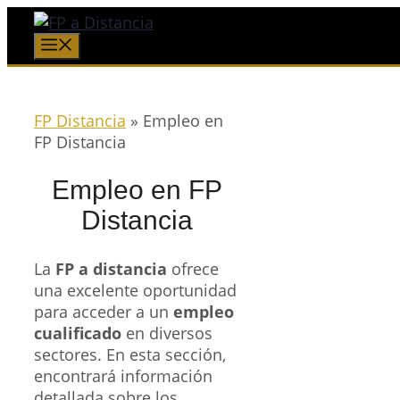
Saltar
al
Menú
contenido
FP Distancia
»
Empleo en
FP Distancia
Empleo en FP
Distancia
La
FP a distancia
ofrece
una excelente oportunidad
para acceder a un
empleo
cualificado
en diversos
sectores. En esta sección,
encontrará información
detallada sobre los