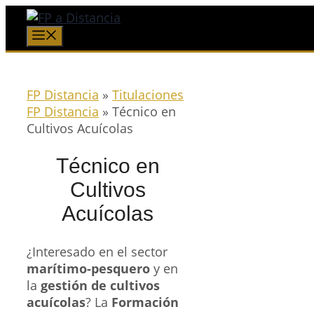
Saltar
al
Menú
contenido
FP Distancia
»
Titulaciones
FP Distancia
»
Técnico en
Cultivos Acuícolas
Técnico en
Cultivos
Acuícolas
¿Interesado en el sector
marítimo-pesquero
y en
la
gestión de cultivos
acuícolas
? La
Formación