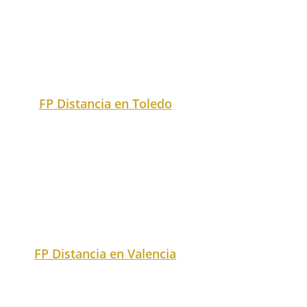
FP Distancia en Toledo
FP Distancia en Valencia
FP Distancia en Valladolid
FP Distancia en Vizcaya
FP Distancia en Zamora
También puedes buscar tu
ciudad en nuestro