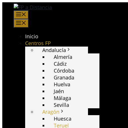
Saltar
al
Menú
contenido
Menú
Inicio
Centros FP
Andalucía
Almería
Cádiz
Córdoba
Granada
Huelva
Jaén
Málaga
Sevilla
Aragón
Huesca
Teruel