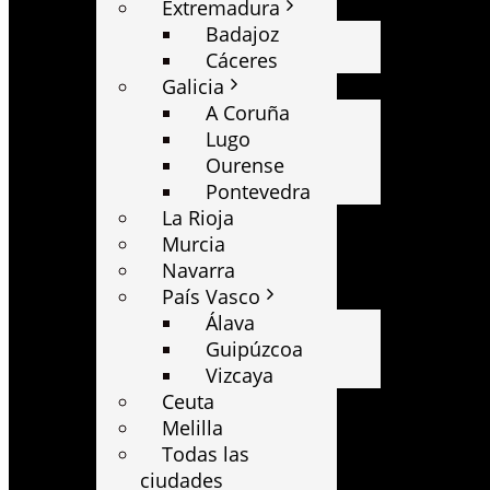
Extremadura
Badajoz
Cáceres
Galicia
A Coruña
Lugo
Ourense
Pontevedra
La Rioja
Murcia
Navarra
País Vasco
Álava
Guipúzcoa
Vizcaya
Ceuta
Melilla
Todas las
ciudades