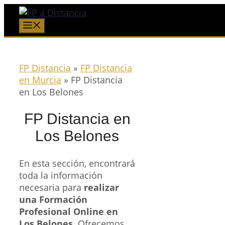
Saltar
al
Menú
contenido
FP Distancia
»
FP Distancia
en Murcia
»
FP Distancia
en Los Belones
FP Distancia en
Los Belones
En esta sección, encontrará
toda la información
necesaria para
realizar
una Formación
Profesional Online en
Los Belones
. Ofrecemos