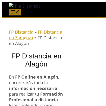
Saltar
al
Menú
contenido
FP Distancia
»
FP Distancia
en Zaragoza
»
FP Distancia
en Alagón
FP Distancia en
Alagón
En
FP Online en Alagón
,
encontrarás toda la
información necesaria
para realizar tu
Formación
Profesional a distancia
.
Este contenido ofrece