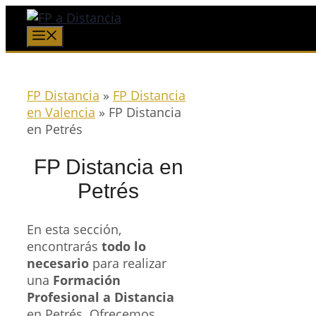
Saltar
al
Menú
contenido
FP Distancia
»
FP Distancia
en Valencia
»
FP Distancia
en Petrés
FP Distancia en
Petrés
En esta sección,
encontrarás
todo lo
necesario
para realizar
una
Formación
Profesional a Distancia
en Petrés. Ofrecemos