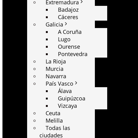
Extremadura
Badajoz
Cáceres
Galicia
A Coruña
Lugo
Ourense
Pontevedra
La Rioja
Murcia
Navarra
País Vasco
Álava
Guipúzcoa
Vizcaya
Ceuta
Melilla
Todas las
ciudades