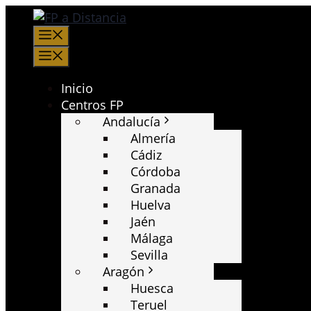
Saltar
al
Menú
contenido
Menú
Inicio
Centros FP
Andalucía
Almería
Cádiz
Córdoba
Granada
Huelva
Jaén
Málaga
Sevilla
Aragón
Huesca
Teruel