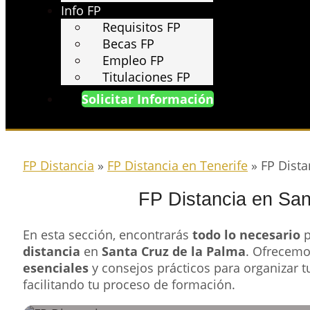
Info FP
Requisitos FP
Becas FP
Empleo FP
Titulaciones FP
Solicitar Información
FP Distancia
»
FP Distancia en Tenerife
»
FP Dista
FP Distancia en San
En esta sección, encontrarás
todo lo necesario
p
distancia
en
Santa Cruz de la Palma
. Ofrecemo
esenciales
y consejos prácticos para organizar 
facilitando tu proceso de formación.