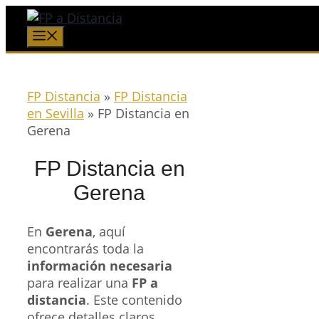
Saltar
al
Menú
contenido
FP Distancia
»
FP Distancia
en Sevilla
»
FP Distancia en
Gerena
FP Distancia en
Gerena
En
Gerena
, aquí
encontrarás toda la
información necesaria
para realizar una
FP a
distancia
. Este contenido
ofrece detalles claros