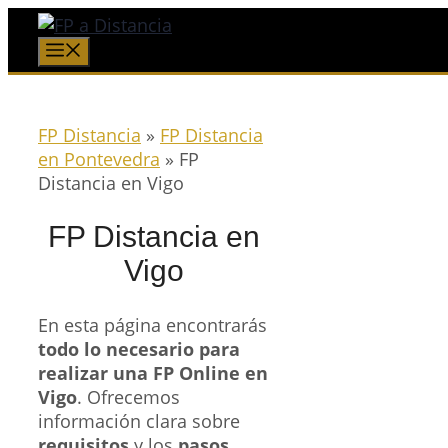
Saltar
al
Menú
contenido
FP Distancia
»
FP Distancia
en Pontevedra
»
FP
Distancia en Vigo
FP Distancia en
Vigo
En esta página encontrarás
todo lo necesario para
realizar una FP Online en
Vigo
. Ofrecemos
información clara sobre
requisitos
y los
pasos