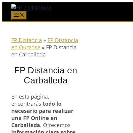
Saltar
al
Menú
contenido
FP Distancia
»
FP Distancia
en Ourense
»
FP Distancia
en Carballeda
FP Distancia en
Carballeda
En esta página,
encontrarás
todo lo
necesario para realizar
una FP Online en
Carballeda
. Ofrecemos
información clara sobre