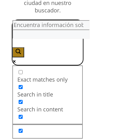
mejorar tus habilidades en
planificación y
coordinación
.
Formación profesional
recomendada
FP de Grado Medio
en
Seguridad y
Medio Ambiente
FP de Grado Superior
en
Prevención de
Riesgos Laborales
Si quieres realizar una
FP a
Distancia
para convertirte
en
Coordinador de
seguridad en obra
, aquí