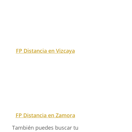
Si deseas trabajar como
Coordinador de
seguridad en obra
, es
fundamental contar con
una formación
especializada en
Edificación y Obra Civil
.
Para ello, la
FP a Distancia
en esta área te permite
obtener los conocimientos
necesarios de manera
flexible, adaptándose a tus
horarios. Algunos consejos
clave incluyen adquirir
experiencia en
gestión de
riesgos
y
normativa de
seguridad
, así como