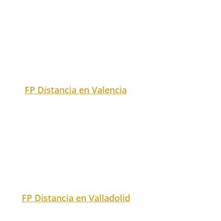
Exact matches only
Search in title
Search in content
¿Buscas empleo
como Coordinador
de seguridad en
obra?