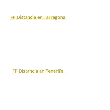
FP Distancia en Tenerife
FP Distancia en Teruel
FP Distancia en todas las
ciudades
FP Distancia en Toledo
FP Distancia en Valencia